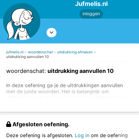
Jufmelis.nl
inloggen
jufmelis.nl
woordenschat
uitdrukking afmaken
uitdrukking aanvullen 10
woordenschat:
uitdrukking aanvullen 10
In deze oefening ga je de uitdrukkingen aanvullen
met de juiste woorden. Het is belangrijk om
uitdrukkingen te kennen en te kunnen gebruiken. Je
kunt
oefeningen maken om de betekenis van de
uitdrukking te leren
of je kunt
oefeningen maken
waarbij je steeds een woord in een uitdrukking
invult
.
Afgesloten oefening.
Vul de juiste woorden in.
Deze oefening is afgesloten.
Log in
om de oefening