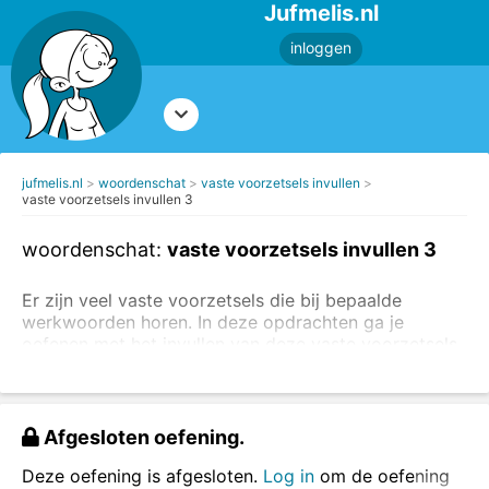
Jufmelis.nl
inloggen
jufmelis.nl
woordenschat
vaste voorzetsels invullen
vaste voorzetsels invullen 3
woordenschat:
vaste voorzetsels invullen 3
Er zijn veel vaste voorzetsels die bij bepaalde
werkwoorden horen. In deze opdrachten ga je
oefenen met het invullen van deze vaste voorzetsels.
Lees
de uitleg over voorzetsels
en
oefen eerst met
het herkennen van voorzetsels.
Vul het juiste vaste voorzetsel in.
Afgesloten oefening.
Deze oefening is afgesloten.
Log in
om de oefening