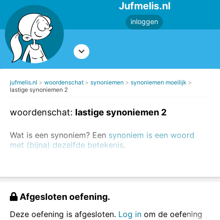
Jufmelis.nl
inloggen
jufmelis.nl
woordenschat
synoniemen
synoniemen moeilijk
lastige synoniemen 2
woordenschat:
lastige synoniemen 2
Wat is een synoniem? Een
synoniem is een woord
met (bijna) dezelfde betekenis
.
Als je veel synoniemen kent, begrijp je teksten beter.
Maak ook de eenvoudige oefeningen over
synoniemen en
maak de oefeningen over
tegenstellingen
.
Afgesloten oefening.
Sleep de synoniemen naar de juiste vakjes.
Deze oefening is afgesloten.
Log in
om de oefening