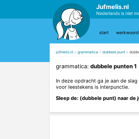
Jufmelis.nl
Nederlands is niet m
start
werkwoords
jufmelis.nl
grammatica
dubbele punt
dubbe
grammatica:
dubbele punten 1
In deze opdracht ga je aan de slag
voor leestekens is interpunctie.
Sleep de: (dubbele punt) naar de j