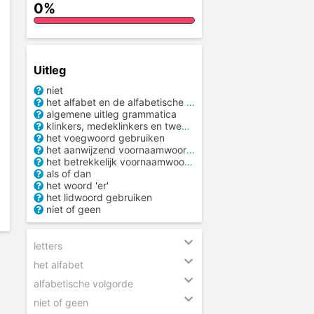
0%
Uitleg
niet
het alfabet en de alfabetische volgorde
algemene uitleg grammatica
klinkers, medeklinkers en tweeklanken
het voegwoord gebruiken
het aanwijzend voornaamwoord gebruiken
het betrekkelijk voornaamwoord gebruiken
als of dan
het woord 'er'
het lidwoord gebruiken
niet of geen
letters
het alfabet
alfabetische volgorde
niet of geen