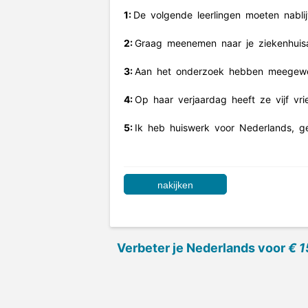
1:
De
volgende
leerlingen
moeten
nabli
2:
Graag
meenemen
naar
je
ziekenhuis
3:
Aan
het
onderzoek
hebben
meegewe
4:
Op
haar
verjaardag
heeft
ze
vijf
vri
5:
Ik
heb
huiswerk
voor
Nederlands,
ge
Verbeter je Nederlands voor
€ 1