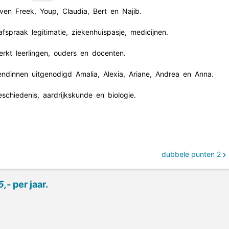
jven
Freek,
Youp,
Claudia,
Bert
en
Najib.
afspraak
legitimatie,
ziekenhuispasje,
medicijnen.
rkt
leerlingen,
ouders
en
docenten.
endinnen
uitgenodigd
Amalia,
Alexia,
Ariane,
Andrea
en
Anna.
schiedenis,
aardrijkskunde
en
biologie.
dubbele punten 2
5,-
per jaar.