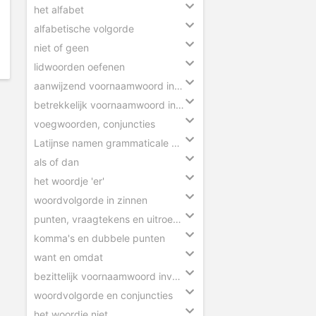
het alfabet
alfabetische volgorde
niet of geen
lidwoorden oefenen
aanwijzend voornaamwoord invullen
betrekkelijk voornaamwoord invullen
voegwoorden, conjuncties
Latijnse namen grammaticale begrippen
als of dan
het woordje 'er'
woordvolgorde in zinnen
punten, vraagtekens en uitroeptekens
komma's en dubbele punten
want en omdat
bezittelijk voornaamwoord invullen
woordvolgorde en conjuncties
het woordje niet