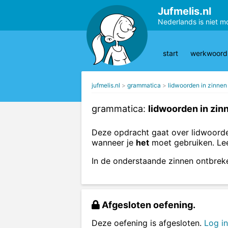
Jufmelis.nl
Nederlands is niet m
start
werkwoords
jufmelis.nl
grammatica
lidwoorden in zinnen
grammatica:
lidwoorden in zin
Deze opdracht gaat over lidwoorde
wanneer je
het
moet gebruiken. Le
In de onderstaande zinnen ontbrek
Afgesloten oefening.
Deze oefening is afgesloten.
Log in