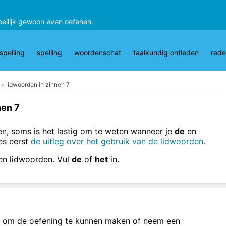
oeilijk gewoon even oefenen.
pelling
spelling
woordenschat
taalkundig ontleden
rede
lidwoorden in zinnen 7
nen 7
n, soms is het lastig om te weten wanneer je
de
en
es eerst
de uitleg over het gebruik van de lidwoorden
.
en lidwoorden. Vul
de
of
het
in.
om de oefening te kunnen maken of neem een