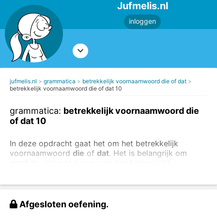
Jufmelis.nl
inloggen
jufmelis.nl
grammatica
betrekkelijk voornaamwoord die of dat
betrekkelijk voornaamwoord die of dat 10
grammatica:
betrekkelijk voornaamwoord die
of dat 10
In deze opdracht gaat het om het betrekkelijk
voornaamwoord
die
of
dat
. Het is belangrijk om
eerst
de uitleg te lezen over het betrekkelijk
voornaamwoord
.
Afgesloten oefening.
Vul het juiste betrekkelijk voornaamwoord in, kies uit