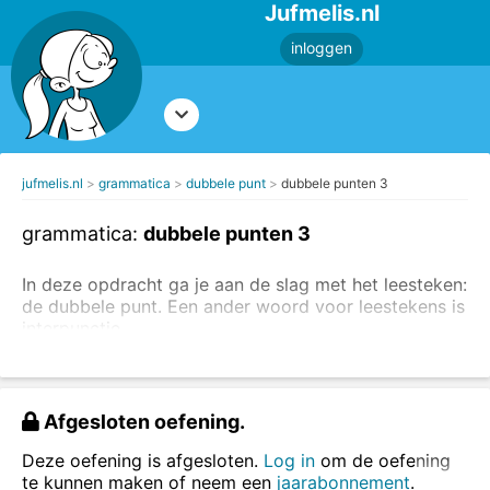
Jufmelis.nl
inloggen
jufmelis.nl
grammatica
dubbele punt
dubbele punten 3
grammatica:
dubbele punten 3
In deze opdracht ga je aan de slag met het leesteken:
de dubbele punt. Een ander woord voor leestekens is
interpunctie.
Sleep de: (dubbele punt) naar de juiste plek.
Afgesloten oefening.
Deze oefening is afgesloten.
Log in
om de oefening
te kunnen maken of neem een
jaarabonnement
.