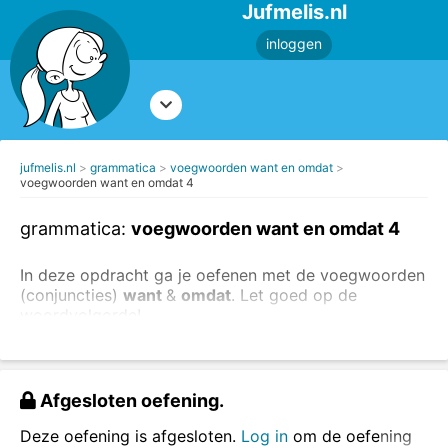
Jufmelis.nl
inloggen
jufmelis.nl
grammatica
voegwoorden want en omdat
voegwoorden want en omdat 4
grammatica:
voegwoorden want en omdat 4
In deze opdracht ga je oefenen met de voegwoorden
(conjuncties)
want
&
omdat
. Let goed op de
woordvolgorde!
Vul het juiste woord in. Kies uit: want & omdat.
Afgesloten oefening.
Deze oefening is afgesloten.
Log in
om de oefening