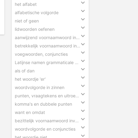
het alfabet
alfabetische volgorde
niet of geen
lidwoorden oefenen
aanwijzend voornaamwoord invullen
betrekkelijk voornaamwoord invullen
voegwoorden, conjuncties
Latijnse namen grammaticale begrippen
als of dan
het woordje 'er'
woordvolgorde in zinnen
punten, vraagtekens en uitroeptekens
komma's en dubbele punten
want en omdat
bezittelijk voornaamwoord invullen
woordvolgorde en conjuncties
het woordje niet