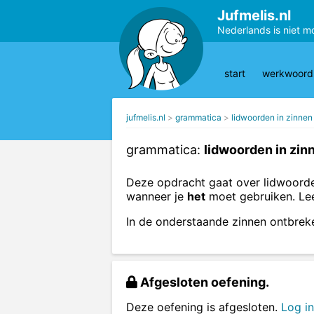
Jufmelis.nl
Nederlands is niet m
start
werkwoords
jufmelis.nl
grammatica
lidwoorden in zinnen
grammatica:
lidwoorden in zin
Deze opdracht gaat over lidwoorde
wanneer je
het
moet gebruiken. Le
In de onderstaande zinnen ontbrek
Afgesloten oefening.
Deze oefening is afgesloten.
Log in