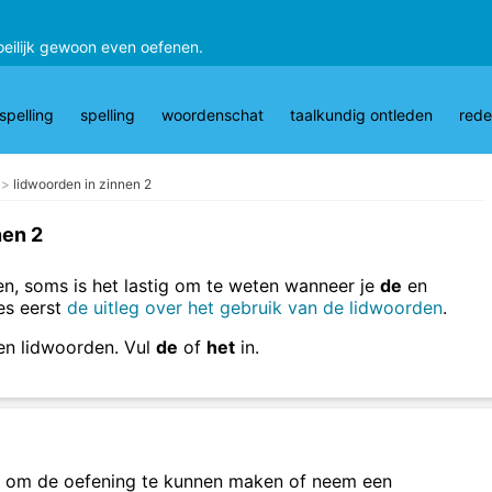
oeilijk gewoon even oefenen.
pelling
spelling
woordenschat
taalkundig ontleden
rede
lidwoorden in zinnen 2
nen 2
n, soms is het lastig om te weten wanneer je
de
en
es eerst
de uitleg over het gebruik van de lidwoorden
.
en lidwoorden. Vul
de
of
het
in.
om de oefening te kunnen maken of neem een