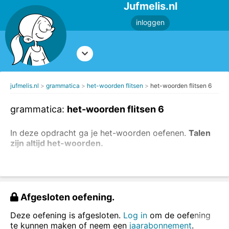
Jufmelis.nl
inloggen
jufmelis.nl
grammatica
het-woorden flitsen
het-woorden flitsen 6
grammatica:
het-woorden flitsen 6
In deze opdracht ga je het-woorden oefenen.
Talen
zijn altijd het-woorden.
Lees eerst de uitleg over de lidwoorden.
De
meeste
zelfstandig naamwoorden
zijn de-woorden,
maar in deze opdracht ga je de
het-woorden
goed
leren onthouden.
Afgesloten oefening.
Lees de woorden, zeg ze (hardop) na) en type ze in
Deze oefening is afgesloten.
Log in
om de oefening
het vakje.
te kunnen maken of neem een
jaarabonnement
.