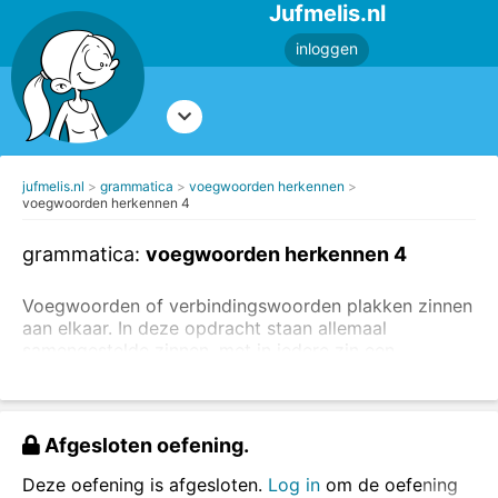
Jufmelis.nl
inloggen
jufmelis.nl
grammatica
voegwoorden herkennen
voegwoorden herkennen 4
grammatica:
voegwoorden herkennen 4
Voegwoorden of verbindingswoorden plakken zinnen
aan elkaar. In deze opdracht staan allemaal
samengestelde zinnen, met in iedere zin een
voegwoord.
Lees eerst de uitleg over voegwoorden
.
Maak ook de oefeningen waarbij je voegwoord moet
invullen.
Afgesloten oefening.
Klik het voegwoord in de zinnen aan.
Deze oefening is afgesloten.
Log in
om de oefening