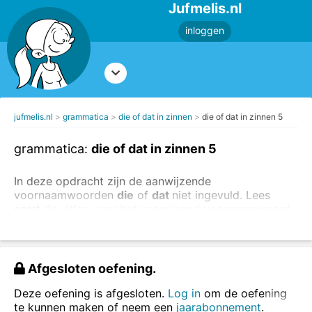
Jufmelis.nl
inloggen
jufmelis.nl
grammatica
die of dat in zinnen
die of dat in zinnen 5
grammatica:
die of dat in zinnen 5
In deze opdracht zijn de aanwijzende
voornaamwoorden
die
of
dat
niet ingevuld. Lees
eerst
de uitleg over het aanwijzend voornaamwoord
.
Vul in de onderstaande zinnen
die
of
dat
in.
Afgesloten oefening.
Deze oefening is afgesloten.
Log in
om de oefening
te kunnen maken of neem een
jaarabonnement
.