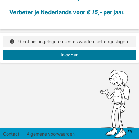
Verbeter je Nederlands voor
€ 15,-
per jaar.
U bent niet ingelogd en scores worden niet opgeslagen.
Inloggen
Contact
Algemene voorwaarden