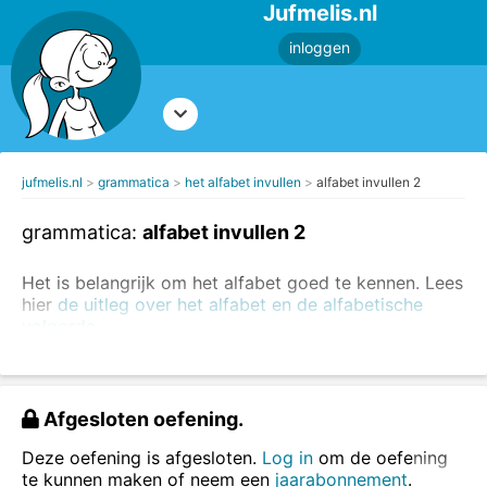
Jufmelis.nl
inloggen
jufmelis.nl
grammatica
het alfabet invullen
alfabet invullen 2
grammatica:
alfabet invullen 2
Het is belangrijk om het alfabet goed te kennen. Lees
hier
de uitleg over het alfabet en de alfabetische
volgorde.
In deze opdracht zie je steeds een letter van het
alfabet, jij vult de letter in die vòòr die letter komt.
Afgesloten oefening.
Deze oefening is afgesloten.
Log in
om de oefening
te kunnen maken of neem een
jaarabonnement
.