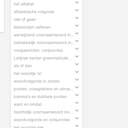
het alfabet
alfabetische volgorde
niet of geen
lidwoorden oefenen
aanwijzend voornaamwoord invullen
betrekkelijk voornaamwoord invullen
voegwoorden, conjuncties
Latijnse namen grammaticale begrippen
als of dan
het woordje 'er'
woordvolgorde in zinnen
punten, vraagtekens en uitroeptekens
komma's en dubbele punten
want en omdat
bezittelijk voornaamwoord invullen
woordvolgorde en conjuncties
het woordje niet