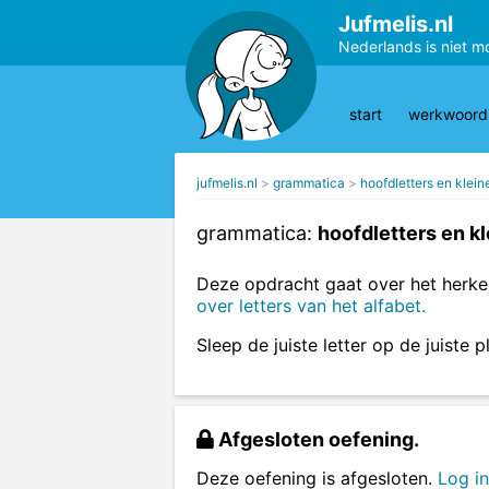
Jufmelis.nl
Nederlands is niet m
start
werkwoords
jufmelis.nl
grammatica
hoofdletters en kleine
grammatica:
hoofdletters en kl
Deze opdracht gaat over het herken
over letters van het alfabet.
Sleep de juiste letter op de juiste p
Afgesloten oefening.
Deze oefening is afgesloten.
Log in