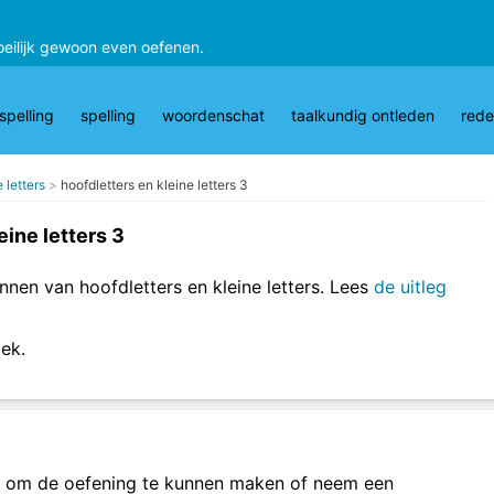
oeilijk gewoon even oefenen.
pelling
spelling
woordenschat
taalkundig ontleden
rede
 letters
hoofdletters en kleine letters 3
eine letters 3
nen van hoofdletters en kleine letters. Lees
de uitleg
lek.
om de oefening te kunnen maken of neem een