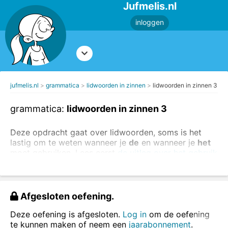
Jufmelis.nl
inloggen
jufmelis.nl
grammatica
lidwoorden in zinnen
lidwoorden in zinnen 3
grammatica:
lidwoorden in zinnen 3
Deze opdracht gaat over lidwoorden, soms is het
lastig om te weten wanneer je
de
en wanneer je
het
moet gebruiken. Lees eerst
de uitleg over het gebruik
van de lidwoorden
.
In de onderstaande zinnen ontbreken lidwoorden. Vul
de
of
het
in.
Afgesloten oefening.
Deze oefening is afgesloten.
Log in
om de oefening
te kunnen maken of neem een
jaarabonnement
.