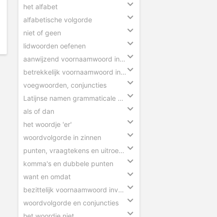
het alfabet
alfabetische volgorde
niet of geen
lidwoorden oefenen
aanwijzend voornaamwoord invullen
betrekkelijk voornaamwoord invullen
voegwoorden, conjuncties
Latijnse namen grammaticale begrippen
als of dan
het woordje 'er'
woordvolgorde in zinnen
punten, vraagtekens en uitroeptekens
komma's en dubbele punten
want en omdat
bezittelijk voornaamwoord invullen
woordvolgorde en conjuncties
het woordje niet