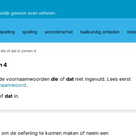
oeilijk gewoon even oefenen.
pelling
spelling
woordenschat
taalkundig ontleden
rede
die of dat in zinnen 4
n 4
zende voornaamwoorden
die
of
dat
niet ingevuld. Lees eerst
ornaamwoord
.
of
dat
in.
om de oefening te kunnen maken of neem een