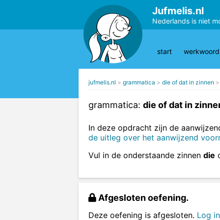
Jufmelis.nl
Nederlands is niet m
start
werkwoords
jufmelis.nl
grammatica
die of dat in zinnen
grammatica:
die of dat in zinne
In deze opdracht zijn de aanwij
de uitleg over het aanwijzend vo
Vul in de onderstaande zinnen
die
Afgesloten oefening.
Deze oefening is afgesloten.
Log in