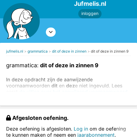
Jufmelis.nl
inloggen
jufmelis.nl
grammatica
dit of deze in zinnen
dit of deze in zinnen 9
grammatica:
dit of deze in zinnen 9
In deze opdracht zijn de aanwijzende
voornaamwoorden
dit
en
dez
e niet ingevuld. Lees
eerst
de uitleg over het aanwijzend voornaamwoord
.
Vul in de onderstaande zinnen
dit
of
deze
.
Afgesloten oefening.
Deze oefening is afgesloten.
Log in
om de oefening
te kunnen maken of neem een
jaarabonnement
.