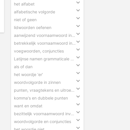
het alfabet
alfabetische volgorde
niet of geen
lidwoorden oefenen
aanwijzend voornaamwoord invullen
betrekkelijk voornaamwoord invullen
voegwoorden, conjuncties
Latijnse namen grammaticale begrippen
als of dan
het woordje 'er'
woordvolgorde in zinnen
punten, vraagtekens en uitroeptekens
komma's en dubbele punten
want en omdat
bezittelijk voornaamwoord invullen
woordvolgorde en conjuncties
het woordje niet