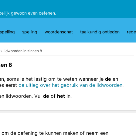
oeilijk gewoon even oefenen.
pelling
spelling
woordenschat
taalkundig ontleden
rede
lidwoorden in zinnen 8
nen 8
n, soms is het lastig om te weten wanneer je
de
en
es eerst
de uitleg over het gebruik van de lidwoorden
.
en lidwoorden. Vul
de
of
het
in.
om de oefening te kunnen maken of neem een