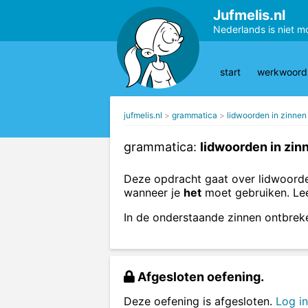
Jufmelis.nl
Nederlands is niet m
start
werkwoords
jufmelis.nl
grammatica
lidwoorden in zinnen
grammatica:
lidwoorden in zin
Deze opdracht gaat over lidwoorde
wanneer je
het
moet gebruiken. Le
In de onderstaande zinnen ontbrek
Afgesloten oefening.
Deze oefening is afgesloten.
Log in