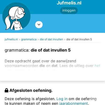
Jufmelis.nl
inloggen
jufmelis.nl
grammatica
die of dat invullen
die of dat invullen 5
grammatica:
die of dat invullen 5
Deze opdracht gaat over de aanwijzend
voornaamwoorden
die
en
dat
. Lees de uitleg over
het
aanwijzend voornaamwoord
.
Vul
die
of
dat
in.
Afgesloten oefening.
Deze oefening is afgesloten.
Log in
om de oefening
te kunnen maken of neem een
jaarabonnement
.