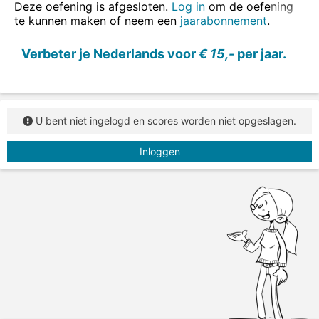
Deze oefening is afgesloten.
Log in
om de oefening
te kunnen maken of neem een
jaarabonnement
.
Verbeter je Nederlands voor
€ 15,-
per jaar.
U bent niet ingelogd en scores worden niet opgeslagen.
Inloggen