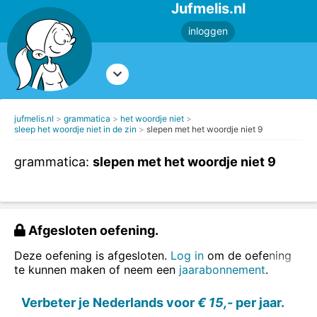
Jufmelis.nl
inloggen
jufmelis.nl
grammatica
het woordje niet
sleep het woordje niet in de zin
slepen met het woordje niet 9
grammatica:
slepen met het woordje niet 9
Afgesloten oefening.
Deze oefening is afgesloten.
Log in
om de oefening
te kunnen maken of neem een
jaarabonnement
.
Verbeter je Nederlands voor
€ 15,-
per jaar.