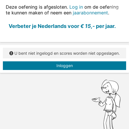
Deze oefening is afgesloten.
Log in
om de oefening
te kunnen maken of neem een
jaarabonnement
.
Vul de juiste woorden op de juiste plaats
Verbeter je Nederlands voor
€ 15,-
per jaar.
in:
wij
&
gaan
.
U bent niet ingelogd en scores worden niet opgeslagen.
Inloggen