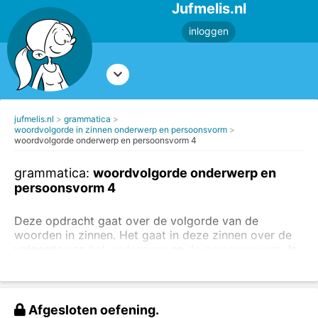
Jufmelis.nl
inloggen
jufmelis.nl
grammatica
woordvolgorde in zinnen onderwerp en persoonsvorm
woordvolgorde onderwerp en persoonsvorm 4
grammatica:
woordvolgorde onderwerp en
persoonsvorm 4
Deze opdracht gaat over de volgorde van de
woorden in zinnen. Het gaat in deze zinnen over de
volgorde van
het onderwerp
en
de persoonsvorm
. In
de zinnen vul je steeds
wij
en
gaan
op de juiste
plaats in.
Soms is de juiste volgorde:
wij gaan
en soms is de
Afgesloten oefening.
juiste volgorde
gaan wij
.