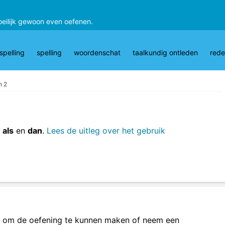
oeilijk gewoon even oefenen.
pelling
spelling
woordenschat
taalkundig ontleden
rede
n 2
t
als
en
dan
.
Lees de uitleg over het gebruik
om de oefening te kunnen maken of neem een