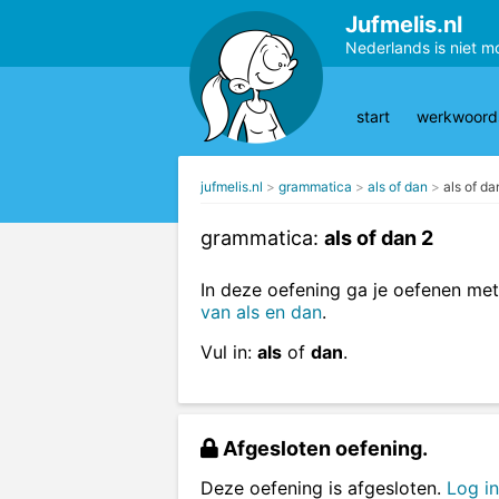
Jufmelis.nl
Nederlands is niet m
start
werkwoords
jufmelis.nl
grammatica
als of dan
als of da
grammatica:
als of dan 2
In deze oefening ga je oefenen me
van als en dan
.
Vul in:
als
of
dan
.
Afgesloten oefening.
Deze oefening is afgesloten.
Log in