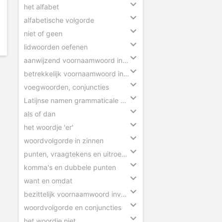
het alfabet
alfabetische volgorde
niet of geen
lidwoorden oefenen
aanwijzend voornaamwoord invullen
betrekkelijk voornaamwoord invullen
voegwoorden, conjuncties
Latijnse namen grammaticale begrippen
als of dan
het woordje 'er'
woordvolgorde in zinnen
punten, vraagtekens en uitroeptekens
komma's en dubbele punten
want en omdat
bezittelijk voornaamwoord invullen
woordvolgorde en conjuncties
het woordje niet