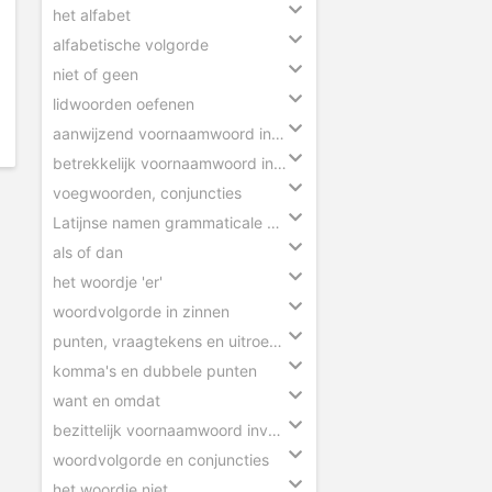
het alfabet
alfabetische volgorde
niet of geen
lidwoorden oefenen
aanwijzend voornaamwoord invullen
betrekkelijk voornaamwoord invullen
voegwoorden, conjuncties
Latijnse namen grammaticale begrippen
als of dan
het woordje 'er'
woordvolgorde in zinnen
punten, vraagtekens en uitroeptekens
komma's en dubbele punten
want en omdat
bezittelijk voornaamwoord invullen
woordvolgorde en conjuncties
het woordje niet