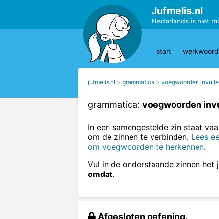
Jufmelis.nl
Nederlands is niet m
start
werkwoords
jufmelis.nl
grammatica
voegwoorden invulle
grammatica:
voegwoorden invu
In een samengestelde zin staat va
om de zinnen te verbinden.
Lees ee
om voegwoorden te herkennen
.
Vul in de onderstaande zinnen het j
omdat
.
Afgesloten oefening.