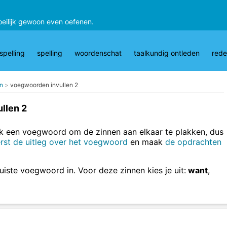
oeilijk gewoon even oefenen.
pelling
spelling
woordenschat
taalkundig ontleden
rede
n
voegwoorden invullen 2
llen 2
ak een voegwoord om de zinnen aan elkaar te plakken, dus
rst de uitleg over het voegwoord
en maak
de opdrachten
uiste voegwoord in. Voor deze zinnen kies je uit:
want
,