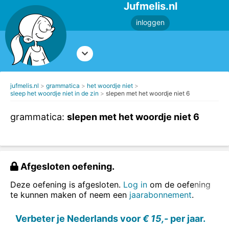
Jufmelis.nl
inloggen
jufmelis.nl
grammatica
het woordje niet
sleep het woordje niet in de zin
slepen met het woordje niet 6
grammatica:
slepen met het woordje niet 6
Afgesloten oefening.
Deze oefening is afgesloten.
Log in
om de oefening
te kunnen maken of neem een
jaarabonnement
.
Verbeter je Nederlands voor
€ 15,-
per jaar.