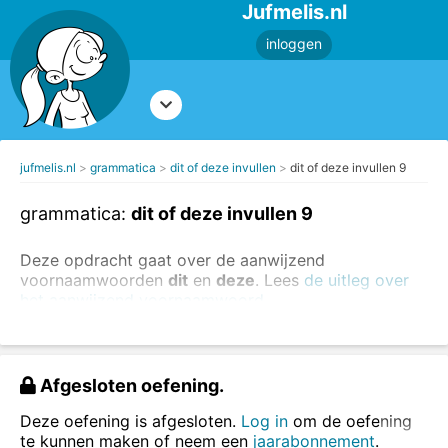
Jufmelis.nl
inloggen
jufmelis.nl
grammatica
dit of deze invullen
dit of deze invullen 9
grammatica:
dit of deze invullen 9
Deze opdracht gaat over de aanwijzend
voornaamwoorden
dit
en
deze
. Lees
de uitleg over
het aanwijzend voornaamwoord
.
Vul
dit
of
deze
in.
Afgesloten oefening.
Deze oefening is afgesloten.
Log in
om de oefening
te kunnen maken of neem een
jaarabonnement
.