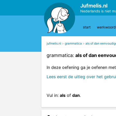
Jufmelis.nl
Nederlands is niet m
start
werkwoords
jufmelis.nl
grammatica
als of dan eenvoudi
grammatica:
als of dan eenvou
In deze oefening ga je oefenen me
Lees eerst de uitleg over het gebr
Vul in:
als
of
dan
.