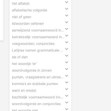
het alfabet
alfabetische volgorde
niet of geen
lidwoorden oefenen
aanwijzend voornaamwoord invullen
betrekkelijk voornaamwoord invullen
voegwoorden, conjuncties
Latijnse namen grammaticale begrippen
als of dan
het woordje 'er'
woordvolgorde in zinnen
punten, vraagtekens en uitroeptekens
komma's en dubbele punten
want en omdat
bezittelijk voornaamwoord invullen
woordvolgorde en conjuncties
het woordje niet