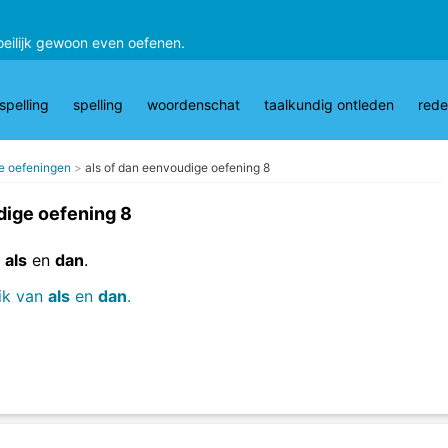
oeilijk gewoon even oefenen.
pelling
spelling
woordenschat
taalkundig ontleden
rede
ge oefeningen
als of dan eenvoudige oefening 8
dige oefening 8
t
als
en
dan
.
uik van
als
en
dan
.