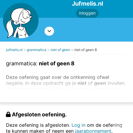
Jufmelis.nl
inloggen
jufmelis.nl
grammatica
niet of geen
niet of geen 8
grammatica:
niet of geen 8
Deze oefening gaat over de ontkenning ofwel
negatie. In deze opdracht ga je
niet
of
geen
invullen.
Je kunt ook eerst
de uitleg van
niet
en
geen
lezen
.
Zet het woord
niet
of
geen
in de zinnen.
Afgesloten oefening.
Deze oefening is afgesloten.
Log in
om de oefening
te kunnen maken of neem een
jaarabonnement
.