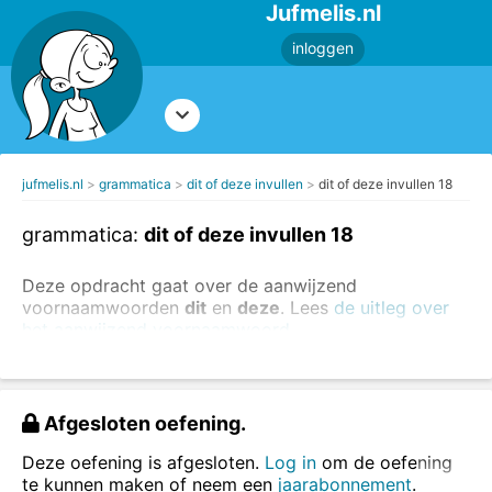
Jufmelis.nl
inloggen
jufmelis.nl
grammatica
dit of deze invullen
dit of deze invullen 18
grammatica:
dit of deze invullen 18
Deze opdracht gaat over de aanwijzend
voornaamwoorden
dit
en
deze
. Lees
de uitleg over
het aanwijzend voornaamwoord
.
Vul
dit
of
deze
in.
Afgesloten oefening.
Deze oefening is afgesloten.
Log in
om de oefening
te kunnen maken of neem een
jaarabonnement
.