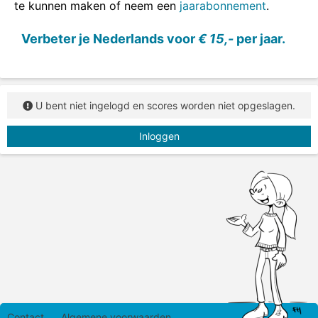
te kunnen maken of neem een
jaarabonnement
.
Verbeter je Nederlands voor
€ 15,-
per jaar.
U bent niet ingelogd en scores worden niet opgeslagen.
Inloggen
Contact
Algemene voorwaarden