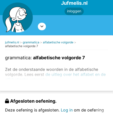
Jufmelis.nl
inloggen
jufmelis.nl
grammatica
alfabetische volgorde
alfabetische volgorde 7
grammatica:
alfabetische volgorde 7
Zet de onderstaande woorden in de alfabetische
volgorde. Lees eerst
de uitleg over het alfabet en de
alfabetische volgorde
.
Sleep de woorden in alfabetische volgorde.
Afgesloten oefening.
Deze oefening is afgesloten.
Log in
om de oefening