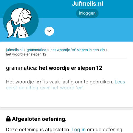
Jufmelis.nl
inloggen
jufmelis.nl
grammatica
het woordje 'er' slepen in een zin
het woordje er slepen 12
grammatica:
het woordje er slepen 12
Het woordje '
er
' is vaak lastig om te gebruiken.
Lees
eerst de uitleg over het woord '
er
'.
Sleep 'er' op de juiste plaats in de zin.
Afgesloten oefening.
Deze oefening is afgesloten.
Log in
om de oefening