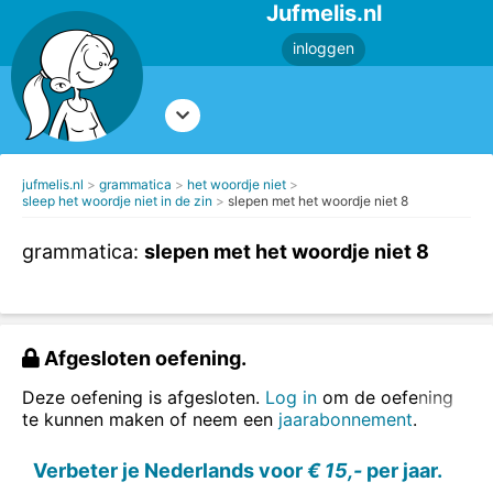
Jufmelis.nl
inloggen
jufmelis.nl
grammatica
het woordje niet
sleep het woordje niet in de zin
slepen met het woordje niet 8
grammatica:
slepen met het woordje niet 8
Afgesloten oefening.
Deze oefening is afgesloten.
Log in
om de oefening
te kunnen maken of neem een
jaarabonnement
.
Verbeter je Nederlands voor
€ 15,-
per jaar.