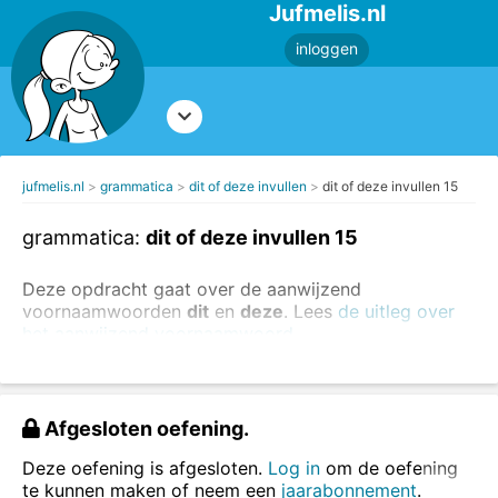
Jufmelis.nl
inloggen
jufmelis.nl
grammatica
dit of deze invullen
dit of deze invullen 15
grammatica:
dit of deze invullen 15
Deze opdracht gaat over de aanwijzend
voornaamwoorden
dit
en
deze
. Lees
de uitleg over
het aanwijzend voornaamwoord
.
Vul
dit
of
deze
in.
Afgesloten oefening.
Deze oefening is afgesloten.
Log in
om de oefening
te kunnen maken of neem een
jaarabonnement
.