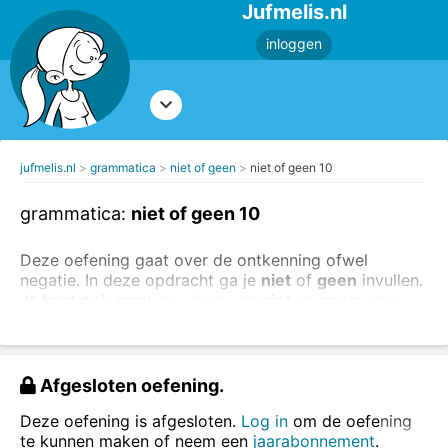
Jufmelis.nl
inloggen
jufmelis.nl
grammatica
niet of geen
niet of geen 10
grammatica:
niet of geen 10
Deze oefening gaat over de ontkenning ofwel
negatie. In deze opdracht ga je
niet
of
geen
invullen.
Je kunt ook eerst
de uitleg van
niet
en
geen
lezen
.
Zet het woord
niet
of
geen
in de zinnen.
Afgesloten oefening.
Deze oefening is afgesloten.
Log in
om de oefening
te kunnen maken of neem een
jaarabonnement
.