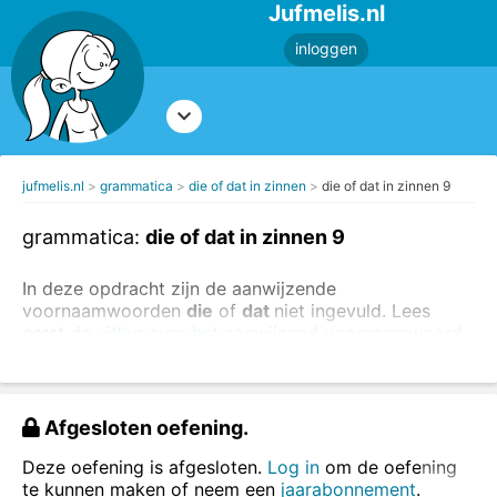
Jufmelis.nl
inloggen
jufmelis.nl
grammatica
die of dat in zinnen
die of dat in zinnen 9
grammatica:
die of dat in zinnen 9
In deze opdracht zijn de aanwijzende
voornaamwoorden
die
of
dat
niet ingevuld. Lees
eerst
de uitleg over het aanwijzend voornaamwoord
.
Vul in de onderstaande zinnen
die
of
dat
in.
Afgesloten oefening.
Deze oefening is afgesloten.
Log in
om de oefening
te kunnen maken of neem een
jaarabonnement
.