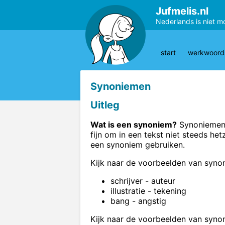
Jufmelis.nl
Nederlands is niet m
start
werkwoords
Synoniemen
Uitleg
Wat is een synoniem?
Synoniemen z
fijn om in een tekst niet steeds he
een synoniem gebruiken.
Kijk naar de voorbeelden van syno
schrijver - auteur
illustratie - tekening
bang - angstig
Kijk naar de voorbeelden van synon