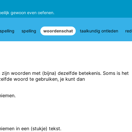
oeilijk gewoon even oefenen.
pelling
spelling
woordenschat
taalkundig ontleden
red
ijn woorden met (bijna) dezelfde betekenis. Soms is het
tzelfde woord te gebruiken, je kunt dan
niemen.
iemen in een (stukje) tekst.