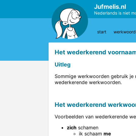
Jufmelis.nl
Nederlands is niet m
start
werkwoords
Het wederkerend voornaa
Uitleg
Sommige werkwoorden gebruik je 
wederkerende werkwoorden.
Het wederkerend werkwoo
Voorbeelden van wederkerende we
zich
schamen
ik schaam
me