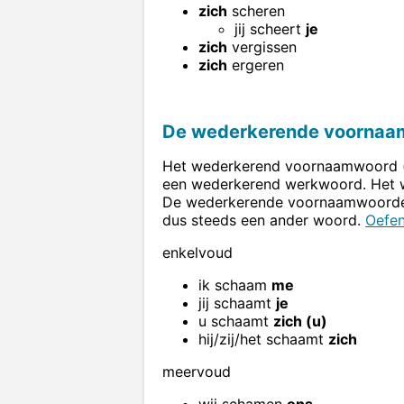
zich
scheren
jij scheert
je
zich
vergissen
zich
ergeren
De wederkerende voorna
Het wederkerend voornaamwoord (r
een wederkerend werkwoord. Het 
De wederkerende voornaamwoorden
dus steeds een ander woord.
Oefen
enkelvoud
ik schaam
me
jij schaamt
je
u schaamt
zich (u)
hij/zij/het schaamt
zich
meervoud