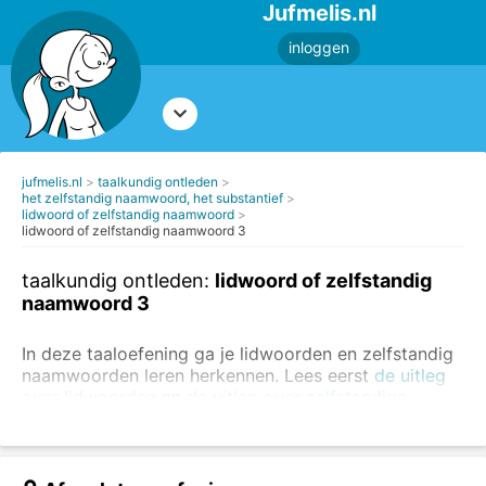
Jufmelis.nl
inloggen
jufmelis.nl
taalkundig ontleden
het zelfstandig naamwoord, het substantief
lidwoord of zelfstandig naamwoord
lidwoord of zelfstandig naamwoord 3
taalkundig ontleden:
lidwoord of zelfstandig
naamwoord 3
In deze taaloefening ga je lidwoorden en zelfstandig
naamwoorden leren herkennen. Lees eerst
de uitleg
over lidwoorden
en
de uitleg over zelfstandige
naamwoorden
.
lidwoord: artikel
de, het, een