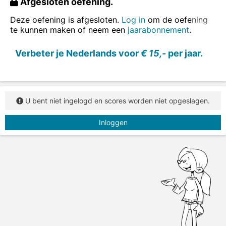
Afgesloten oefening.
zelfstandig naamwoord: substantief
boom, vrouw, boek
Deze oefening is afgesloten.
Log in
om de oefening
te kunnen maken of neem een
jaarabonnement
.
Kies bij de gekleurde woorden uit lidwoord of
zelfstandig naamwoord.
Verbeter je Nederlands voor
€ 15,-
per jaar.
U bent niet ingelogd en scores worden niet opgeslagen.
Inloggen